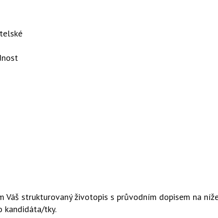
atelské
dnost
sím Váš strukturovaný životopis s průvodním dopisem na ní
 kandidáta/tky.