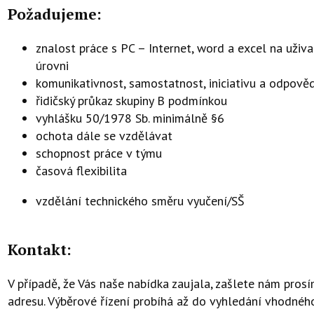
Požadujeme:
znalost práce s PC – Internet, word a excel na uživ
úrovni
komunikativnost, samostatnost, iniciativu a odpově
řidičský průkaz skupiny B podmínkou
vyhlášku 50/1978 Sb. minimálně §6
ochota dále se vzdělávat
schopnost práce v týmu
časová flexibilita
vzdělání technického směru vyučení/SŠ
Kontakt:
V případě, že Vás naše nabídka zaujala, zašlete nám pro
adresu. Výběrové řízení probíhá až do vyhledání vhodného