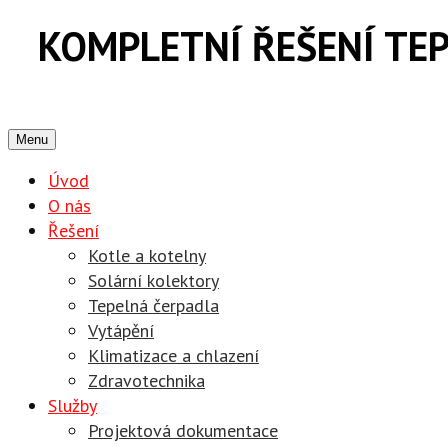
KOMPLETNÍ ŘEŠENÍ TEP
... NA TRHU J
Menu
Úvod
O nás
Řešení
Kotle a kotelny
Solární kolektory
Tepelná čerpadla
Vytápění
Klimatizace a chlazení
Zdravotechnika
Služby
Projektová dokumentace