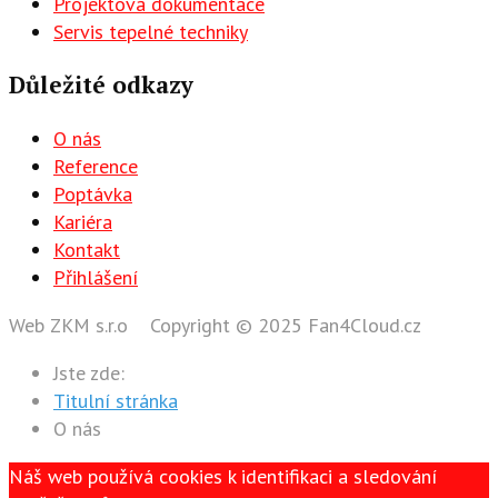
Projektová dokumentace
Servis tepelné techniky
Důležité odkazy
O nás
Reference
Poptávka
Kariéra
Kontakt
Přihlášení
Web ZKM s.r.o Copyright © 2025 Fan4Cloud.cz
Jste zde:
Titulní stránka
O nás
Náš web používá cookies k identifikaci a sledování